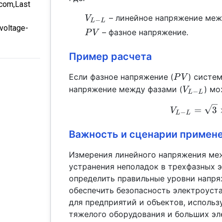
.com,Last
V_{L-
– линейное напряжение меж
V
−
L
L
-voltage-
L}
PV
– фазное напряжение.
P
V
Пример расчета
PV
Если фазное напряжение (
) систе
P
V
V_{L-
напряжение между фазами (
) м
V
−
L
L
L}
=
3
V
−
L
L
Важность и сценарии примен
Измерения линейного напряжения ме
устранения неполадок в трехфазных 
определить правильные уровни напря
обеспечить безопасность электроуст
для предприятий и объектов, исполь
тяжелого оборудования и больших эл