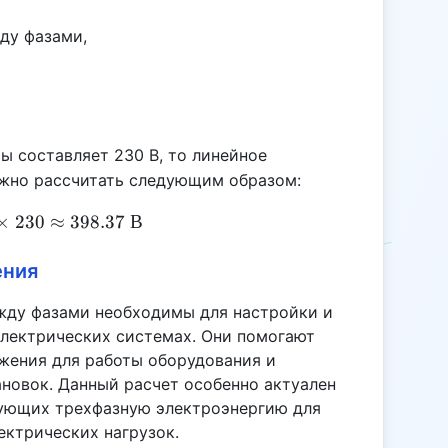
ду фазами,
мы составляет 230 В, то линейное
ожно рассчитать следующим образом:
V_{L-L} = \sqrt{3} \times 230 \approx 398.37 \te
×
230
≈
398.37
В
ения
жду фазами необходимы для настройки и
электрических системах. Они помогают
жения для работы оборудования и
ановок. Данный расчет особенно актуален
зующих трехфазную электроэнергию для
ектрических нагрузок.