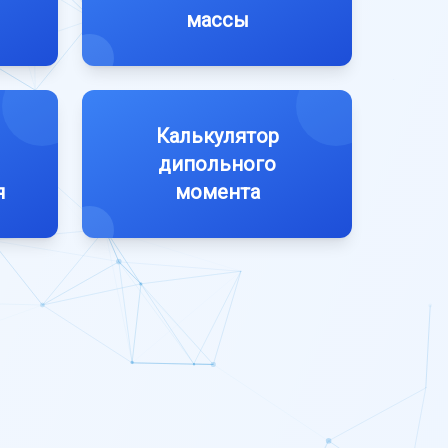
массы
Калькулятор
дипольного
я
момента