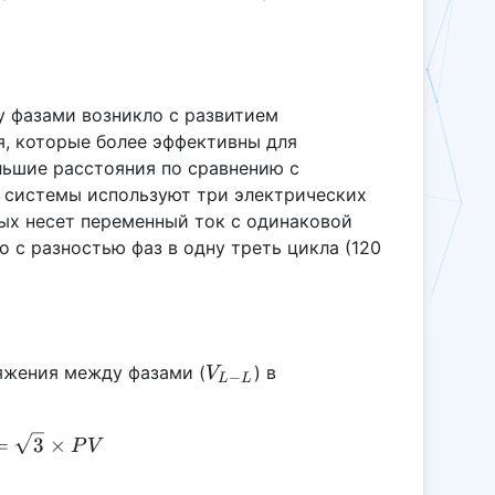
 фазами возникло с развитием
, которые более эффективны для
льшие расстояния по сравнению с
 системы используют три электрических
рых несет переменный ток с одинаковой
о с разностью фаз в одну треть цикла (120
V_{L-
яжения между фазами (
) в
V
−
L
L
L}
V_{L-L} = \sqrt{3} \times PV
=
3
×
P
V