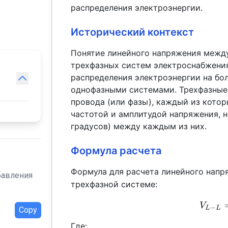
распределения электроэнергии.
Исторический контекст
Понятие линейного напряжения между
трехфазных систем электроснабжения
распределения электроэнергии на бо
однофазными системами. Трехфазные
провода (или фазы), каждый из кото
частотой и амплитудой напряжения, н
градусов) между каждым из них.
Формула расчета
Формула для расчета линейного напр
бавления
трехфазной системе:
V
−
L
L
Copy
Где: