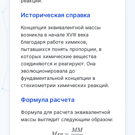
реакций.
Историческая справка
Концепция эквивалентной массы
возникла в начале XVIII века
благодаря работе химиков,
пытавшихся понять пропорции, в
которых химические вещества
соединяются и реагируют. Она
эволюционировала до
фундаментальной концепции в
стехиометрии химических реакций.
Формула расчета
Формула для расчета эквивалентной
массы выглядит следующим образом:
MM
Meq = \frac{MM}{HG}
=
M
e
q