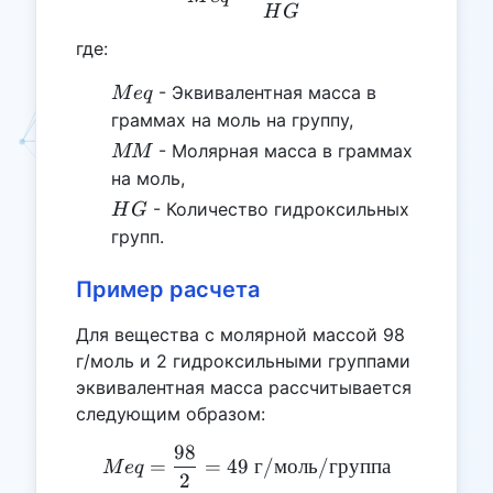
H
G
где:
Meq
- Эквивалентная масса в
M
e
q
граммах на моль на группу,
MM
- Молярная масса в граммах
MM
на моль,
HG
- Количество гидроксильных
H
G
групп.
Пример расчета
Для вещества с молярной массой 98
г/моль и 2 гидроксильными группами
эквивалентная масса рассчитывается
следующим образом:
98
Meq = \frac{98}{2} = 49 
=
=
49
г
/
моль
/
группа
M
e
q
2