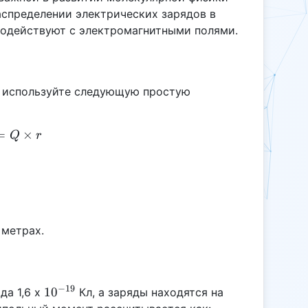
аспределении электрических зарядов в
имодействуют с электромагнитными полями.
, используйте следующую простую
=
u = Q \times r
×
Q
r
 метрах.
−
19
10^{-19}
1
0
да 1,6 х
Кл, а заряды находятся на