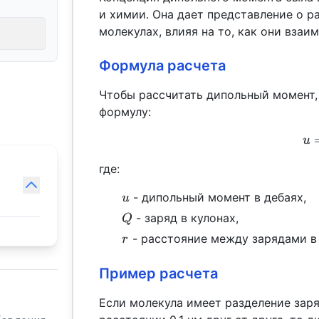
и химии. Она дает представление о р
молекулах, влияя на то, как они вза
Формула расчета
Чтобы рассчитать дипольный момент
формулу:
u
где:
u
- дипольный момент в дебаях,
u
Q
- заряд в кулонах,
Q
r
- расстояние между зарядами в
r
Пример расчета
Если молекула имеет разделение заря