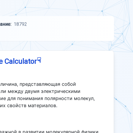
ание:
18792
☟
e Calculator
еличина, представляющая собой
или между двумя электрическими
ие для понимания полярности молекул,
их свойств материалов.
важной в развитии молекулярной физики