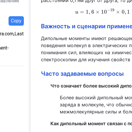
расстоянии 0,1 нм друг от друга, то 
бавления
−
19
=
1
,
6
×
1
0
×
0
,
1
u
Copy
Важность и сценарии примен
ra.com,Last
Дипольные моменты имеют решающее 
поведения молекул в электрических 
ment-
понимания сил, влияющих на химичес
спектроскопии для изучения свойств 
Часто задаваемые вопросы
Что означает более высокий дип
Более высокий дипольный мом
заряда в молекуле, что обычн
межмолекулярные силы и бол
Как дипольный момент связан с 