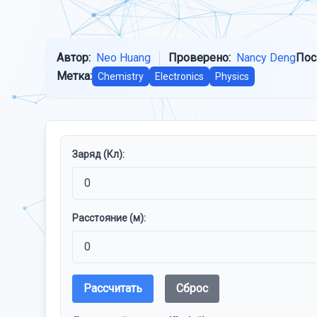
Автор:
Neo Huang
Проверено:
Nancy Deng
Пос
Метка:
Chemistry
Electronics
Physics
Заряд (Кл):
Расстояние (м):
Рассчитать
Сброс