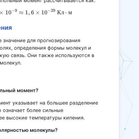
дипольный момент рассчитывается как:
−
9
−
29
×
1
u = 1,6 \times 10^{-19} \times 0,1 \times 10^{-9}
0
≈
1
,
6
×
1
0
Кл
⋅
м
ения
значение для прогнозирования
полях, определения формы молекул и
кую связь. Они также используются в
молекул.
ольный момент?
ент указывает на большее разделение
о означает более сильные
ее высокие температуры кипения.
полярностью молекулы?