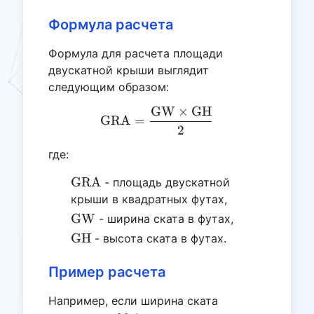
Формула расчета
Формула для расчета площади
двускатной крыши выглядит
следующим образом:
GW
×
GH
\text{GRA} = \frac{\tex
GRA
=
2
где:
\text{GRA}
GRA
- площадь двускатной
крыши в квадратных футах,
\text{GW}
GW
- ширина ската в футах,
\text{GH}
GH
- высота ската в футах.
Пример расчета
Например, если ширина ската