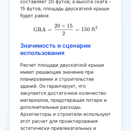
составляет 20 футов, а высота ската -
15 футов, площадь двускатной крыши
будет равна:
20
×
15
\text{GRA} = \frac{20 \t
2
GRA
=
=
150
ft
2
Значимость и сценарии
использования
Расчет площади двускатной крыши
имеет решающее значение при
планировании и строительстве
зданий. Он гарантирует, что
закупается достаточное количество
материалов, предотвращая потери и
дополнительные расходы.
Архитекторы и строители используют
этот расчет для проектирования
эстетически привлекательных и