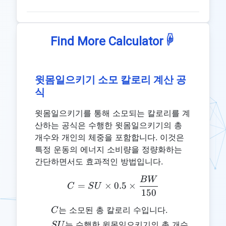
☟
Find More Calculator
윗몸일으키기 소모 칼로리 계산 공
식
윗몸일으키기를 통해 소모되는 칼로리를 계
산하는 공식은 수행한 윗몸일으키기의 총
개수와 개인의 체중을 포함합니다. 이것은
특정 운동의 에너지 소비량을 정량화하는
간단하면서도 효과적인 방법입니다.
B
W
C = SU \times 0.5 \times
=
×
0.5
×
C
S
U
150
C
는 소모된 총 칼로리 수입니다.
C
SU
는 수행한 윗몸일으키기의 총 개수
S
U