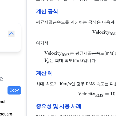
계산 공식
평균제곱근속도를 계산하는 공식은 다음과 
Velocity
RM
여기서:
\text{Velocity}_{\text{RMS}}
Velocity
는 평균제곱근속도(m/s)
RMS
V_p
는 최대 속도(m/s)입니다.
V
p
계산 예
요:
최대 속도가 10m/s인 경우 RMS 속도는 
Copy
Velocity
=
10
RMS
ast
중요성 및 사용 사례
-square-