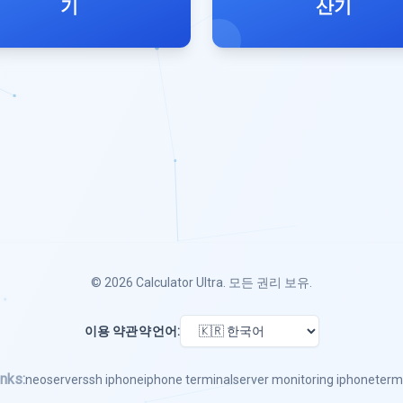
기
산기
© 2026
Calculator Ultra
. 모든 권리 보유.
이용 약관
약
언어:
nks:
neoserver
ssh iphone
iphone terminal
server monitoring iphone
term