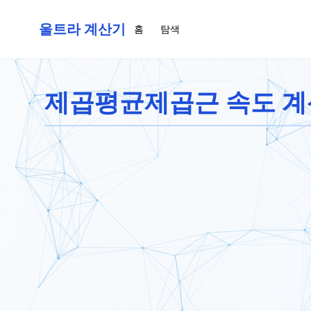
울트라 계산기
홈
탐색
제곱평균제곱근 속도 