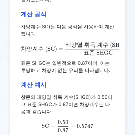
계산 공식
차양계수(SC)는 다음 공식을 사용하여 계산
됩니다.
태양열
취득
계수
(SHGC)
\text{차양계수 (SC)} = \
차양계수
(SC)
=
표준
SHGC
표준 SHGC는 일반적으로 0.87이며, 이는
투명하고 차양이 없는 유리를 나타냅니다.
계산 예시
창문의 태양열 취득 계수(SHGC)가 0.50이
고 표준 SHGC가 0.87이면 차양계수는 다
음과 같습니다.
0.50
\text{SC} = \frac{0.50}{
SC
=
=
0.5747
0.87