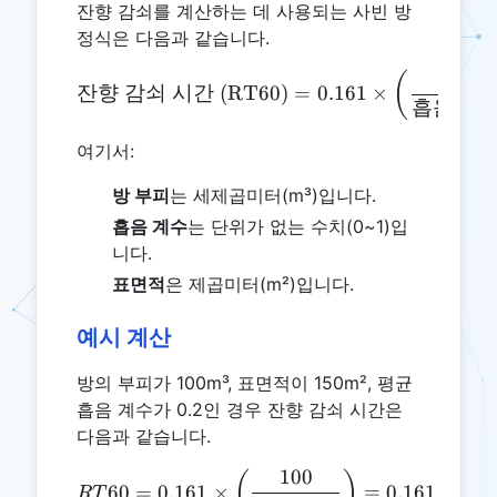
잔향 감쇠를 계산하는 데 사용되는 사빈 방
정식은 다음과 같습니다.
방
\text{잔향 감쇠 시간 (RT60)}
(
잔향
감쇠
시간
(RT60)
=
0.161
×
흡음
계
여기서:
방 부피
는 세제곱미터(m³)입니다.
흡음 계수
는 단위가 없는 수치(0~1)입
니다.
표면적
은 제곱미터(m²)입니다.
예시 계산
방의 부피가 100m³, 표면적이 150m², 평균
흡음 계수가 0.2인 경우 잔향 감쇠 시간은
다음과 같습니다.
100
1
RT60 = 0.161 \times \left(
(
)
(
60
=
0.161
×
=
0.161
×
RT