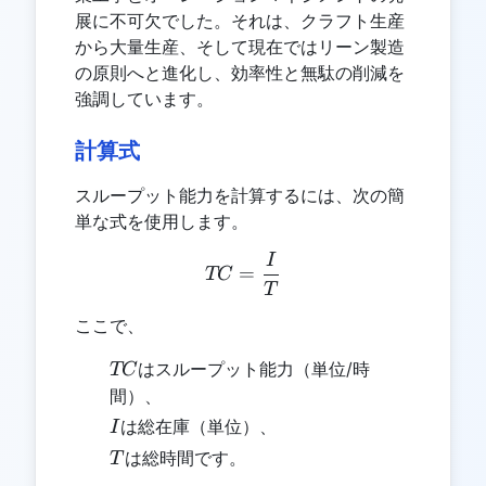
展に不可欠でした。それは、クラフト生産
から大量生産、そして現在ではリーン製造
の原則へと進化し、効率性と無駄の削減を
強調しています。
計算式
スループット能力を計算するには、次の簡
単な式を使用します。
I
TC = \frac{I}{T}
=
TC
T
ここで、
TC
はスループット能力（単位/時
TC
間）、
I
は総在庫（単位）、
I
T
は総時間です。
T