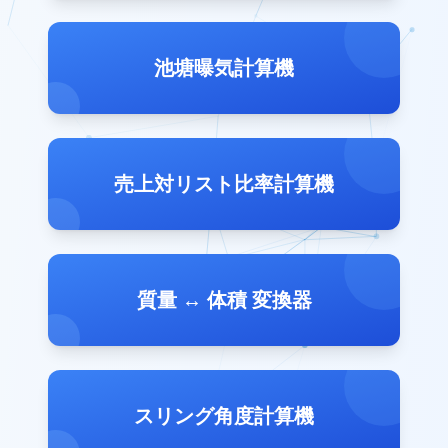
池塘曝気計算機
売上対リスト比率計算機
質量 ↔ 体積 変換器
スリング角度計算機