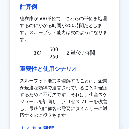
計算例
総在庫が500単位で、これらの単位を処理
するのにかかる時間が250時間だとしま
す。スループット能力は次のようになりま
す。
500
TC = \frac{500}{250} 
=
=
2
単位
/
時間
TC
250
重要性と使用シナリオ
スループット能力を理解することは、企業
が最適な効率で運営されていることを確認
するために不可欠です。それは、生産スケ
ジュールを計画し、プロセスフローを改善
し、最終的に顧客の需要にタイムリーに対
応するのに役立ちます。
よくある質問