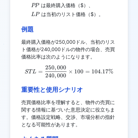
PP
は最終購入価格（$）、
PP
LP
は当初のリスト価格（$）。
L
P
例題
最終購入価格が250,000ドル、当初のリス
ト価格が240,000ドルの物件の場合、売買
価格比率は次のようになります。
250
,
000
STL = \frac{250,000}{240
=
×
100
=
104.17%
ST
L
240
,
000
重要性と使用シナリオ
売買価格比率を理解すると、物件の売買に
関する情報に基づいた意思決定に役立ちま
す。価格設定戦略、交渉、市場分析の指針
となる可能性があります。