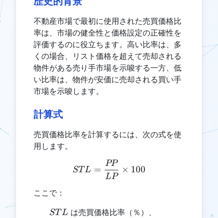
歴史的背景
不動産市場で最初に使用された売買価格比
率は、市場の健全性と価格設定の正確性を
評価するのに役立ちます。高い比率は、多
くの場合、リスト価格を超えて売却される
物件がある売り手市場を示唆する一方、低
い比率は、物件が安価に売却される買い手
市場を示唆します。
計算式
売買価格比率を計算するには、次の式を使
用します。
PP
STL = \frac{PP}{LP} \ti
=
×
100
ST
L
L
P
ここで：
STL
は売買価格比率（％）、
ST
L