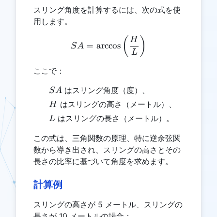
スリング角度を計算するには、次の式を使
用します。
SA = \arccos\left(\frac{H
(
)
H
=
a
r
c
c
o
s
S
A
L
ここで：
SA
はスリング角度（度）、
S
A
H
はスリングの高さ（メートル）、
H
L
はスリングの長さ（メートル）。
L
この式は、三角関数の原理、特に逆余弦関
数から導き出され、スリングの高さとその
長さの比率に基づいて角度を求めます。
計算例
スリングの高さが 5 メートル、スリングの
長さが 10 メートルの場合：