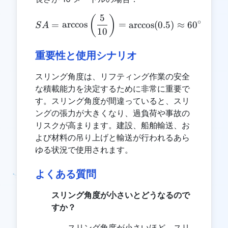
5
SA = \arccos\left(\frac{5}
(
)
∘
=
a
r
c
c
o
s
=
a
r
c
c
o
s
(
0.5
)
≈
6
0
S
A
10
重要性と使用シナリオ
スリング角度は、リフティング作業の安全
な積載能力を決定するために非常に重要で
す。スリング角度が間違っていると、スリ
ングの張力が大きくなり、過負荷や事故の
リスクが高まります。建設、船舶輸送、お
よび材料の吊り上げと輸送が行われるあら
ゆる状況で使用されます。
よくある質問
スリング角度が小さいとどうなるので
すか？
スリング角度が小さいほど、スリ