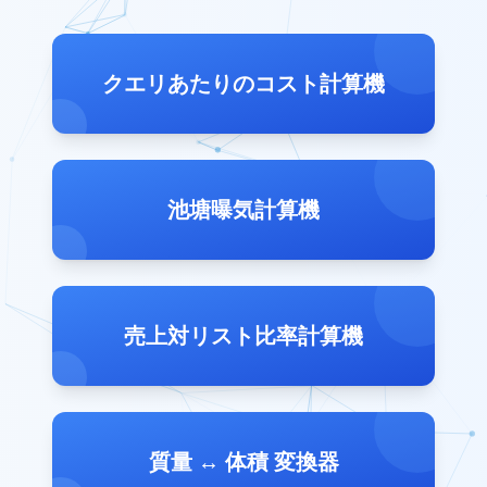
クエリあたりのコスト計算機
池塘曝気計算機
売上対リスト比率計算機
質量 ↔ 体積 変換器