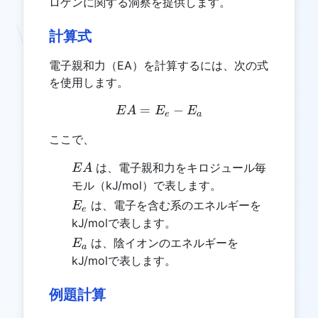
ロゲンに関する洞察を提供します。
計算式
電子親和力（EA）を計算するには、次の式
を使用します。
=
EA = E_e - E_a
−
E
A
E
E
e
a
ここで、
EA
は、電子親和力をキロジュール毎
E
A
モル（kJ/mol）で表します。
E_e
は、電子を含む系のエネルギーを
E
e
kJ/molで表します。
E_a
は、陰イオンのエネルギーを
E
a
kJ/molで表します。
例題計算