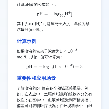
计算pH值的公式如下：
+
pH
=
−
l
\text{pH} = -\log_{10}[\
o
g
[
H
]
10
其中[\text{H}^+]是氢离子浓度，单位为摩
尔每升(mol/L)。
计算示例
−
3
1
1
×
1
0
如果溶液的氢离子浓度为
\times
mol/L，则pH值可计算为：
10^{-3}
−
3
pH
=
−
l
o
g
(
\text{pH} = -\log_{10}(1 
1
×
1
0
)
=
3
10
重要性和应用场景
了解溶液的pH值在各个领域至关重要。例
如，在农业中，土壤pH值影响植物养分的有
效性；在医学中，血液pH值受到严格调控，
偏差可能表明医疗状况；在环境科学中，pH