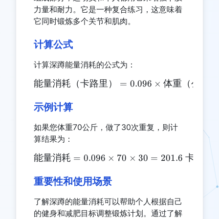
力量和耐力。它是一种复合练习，这意味着
它同时锻炼多个关节和肌肉。
计算公式
计算深蹲能量消耗的公式为：
能量消耗（卡路里）
\text{能量消耗（卡路里）} = 
=
0.096
×
体重（公斤
示例计算
如果您体重70公斤，做了30次重复，则计
算结果为：
能量消耗
=
0.096
×
\text{能量消耗} = 0.096 \ti
70
×
30
=
201.6
卡路里
重要性和使用场景
了解深蹲的能量消耗可以帮助个人根据自己
的健身和减肥目标调整锻炼计划。通过了解