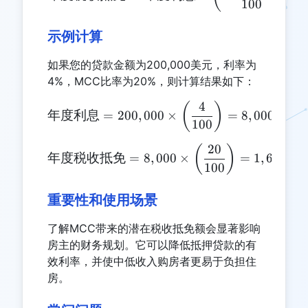
100
示例计算
如果您的贷款金额为200,000美元，利率为
4%，MCC比率为20%，则计算结果如下：
4
\text{年度利息} = 200,000 \
(
)
年度利息
=
200
,
000
×
=
8
,
000
美元
100
20
\text{年度税收抵免} = 8,000 \
(
)
年度税收抵免
=
8
,
000
×
=
1
,
600
美
100
重要性和使用场景
了解MCC带来的潜在税收抵免额会显著影响
房主的财务规划。它可以降低抵押贷款的有
效利率，并使中低收入购房者更易于负担住
房。