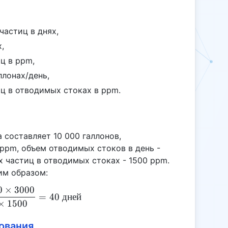
частиц в днях,
,
ц в ppm,
ллонах/день,
ц в отводимых стоках в ppm.
 составляет 10 000 галлонов,
ppm, объем отводимых стоков в день -
х частиц в отводимых стоках - 1500 ppm.
им образом:
0
×
3000
SRT = \frac{10,000 \times 3000}{500 \times 1500
=
40
дней
×
1500
ования