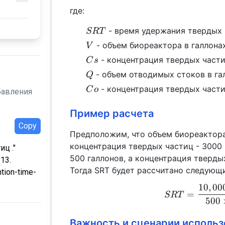
где:
SRT
- время удержания твердых 
SRT
V
- объем биореактора в галлонах
V
Cs
- концентрация твердых части
C
s
Q
- объем отводимых стоков в га
Q
Co
- концентрация твердых части
C
o
бавления
Пример расчета
Copy
Предположим, что объем биореактора
концентрация твердых частиц - 3000 
ц ."
500 галлонов, а концентрация тверды
:13.
Тогда SRT будет рассчитано следующ
ntion-time-
10
,
00
=
SRT
500
Важность и сценарии использ