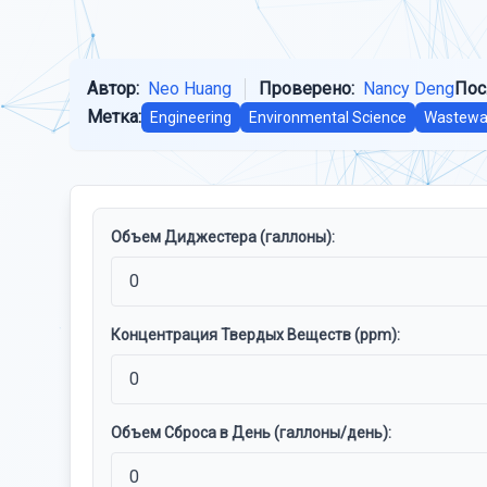
Автор:
Neo Huang
Проверено:
Nancy Deng
Пос
Метка:
Engineering
Environmental Science
Wastewa
Объем Диджестера (галлоны):
Концентрация Твердых Веществ (ppm):
Объем Сброса в День (галлоны/день):