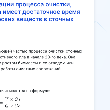
ации процесса очистки,
а имеет достаточное время
еских веществ в сточных
ающей частью процесса очистки сточных
тивного ила в начале 20-го века. Она
у ростом биомассы и ее отводом или
й работы очистных сооружений.
считывается по формуле:
×
V
C
s
SRT = \frac{V \times Cs}{Q \times Co}
=
×
Q
C
o