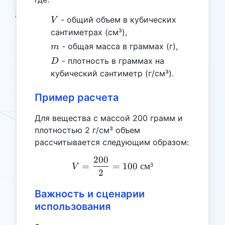
V
- общий объем в кубических
V
сантиметрах (см³),
m
- общая масса в граммах (г),
m
D
- плотность в граммах на
D
кубический сантиметр (г/см³).
Пример расчета
Для вещества с массой 200 грамм и
плотностью 2 г/см³ объем
рассчитывается следующим образом:
200
V = \frac{200}{2} = 100 \
=
=
100
см
³
V
2
Важность и сценарии
использования