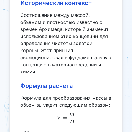
Исторический контекст
Соотношение между массой,
объемом и плотностью известно с
времен Архимеда, который знаменит
использованием этих концепций для
определения чистоты золотой
короны. Этот принцип
эволюционировал в фундаментальную
концепцию в материаловедении и
химии.
Формула расчета
Формула для преобразования массы в
объем выглядит следующим образом:
m
V = \frac{m}{D}
=
V
D
где: