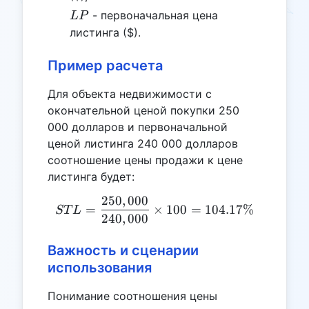
LP
- первоначальная цена
L
P
листинга ($).
Пример расчета
Для объекта недвижимости с
окончательной ценой покупки 250
000 долларов и первоначальной
ценой листинга 240 000 долларов
соотношение цены продажи к цене
листинга будет:
250
,
000
STL = \frac{250,000}{240
=
×
100
=
104.17%
ST
L
240
,
000
Важность и сценарии
использования
Понимание соотношения цены