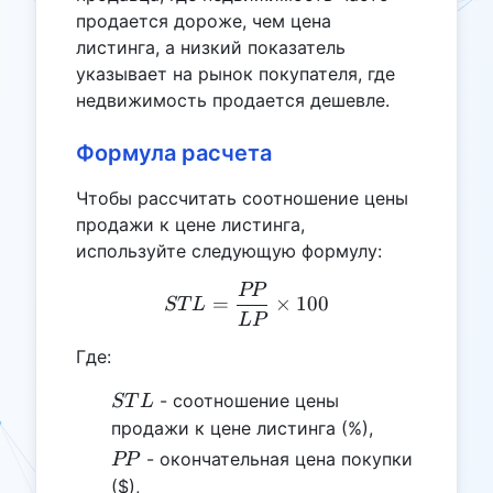
продается дороже, чем цена
листинга, а низкий показатель
указывает на рынок покупателя, где
недвижимость продается дешевле.
Формула расчета
Чтобы рассчитать соотношение цены
продажи к цене листинга,
используйте следующую формулу:
PP
STL = \frac{PP}{LP} \ti
=
×
100
ST
L
L
P
Где:
STL
- соотношение цены
ST
L
продажи к цене листинга (%),
PP
- окончательная цена покупки
PP
($),