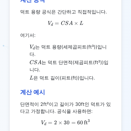
덕트 용량 공식은 간단하고 직접적입니다.
=
V_d = CSA \times L
×
V
CS
A
L
d
여기서:
V_d
는 덕트 용량(세제곱피트(ft³))입니
V
d
다.
CSA
는 덕트 단면적(제곱피트(ft²))입
CS
A
니다.
L
은 덕트 길이(피트(ft))입니다.
L
계산 예시
단면적이 2ft²이고 길이가 30ft인 덕트가 있
다고 가정합니다. 공식을 사용하면:
3
V_d = 2 \times 30 = 60 \, 
=
2
×
30
=
60
ft
V
d