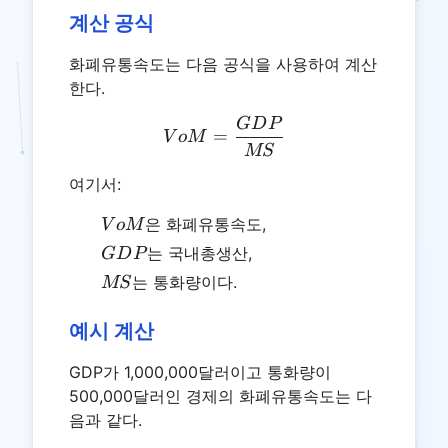
계산 공식
화폐유통속도는 다음 공식을 사용하여 계산
한다.
G
D
P
VoM = \frac{GDP}{MS}
=
V
o
M
MS
여기서:
VoM
은 화폐유통속도,
V
o
M
GDP
는 국내총생산,
G
D
P
MS
는 통화량이다.
MS
예시 계산
GDP가 1,000,000달러이고 통화량이
500,000달러인 경제의 화폐유통속도는 다
음과 같다.