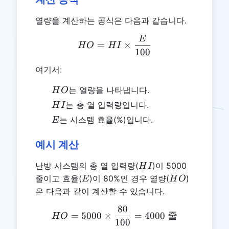
열량을 계산하는 공식은 다음과 같습니다.
E
HO = HI \times \frac{E}
=
×
H
O
H
I
100
여기서:
HO
는 열량을 나타냅니다.
H
O
HI
는 총 열 입력량입니다.
H
I
E
는 시스템 효율(%)입니다.
E
예시 계산
HI
난방 시스템의 총 열 입력량(
)이 5000
H
I
E
HO
줄이고 효율(
)이 80%인 경우 열량(
)
E
H
O
은 다음과 같이 계산할 수 있습니다.
80
HO = 5000 \times \frac{8
=
5000
×
=
4000
줄
H
O
100