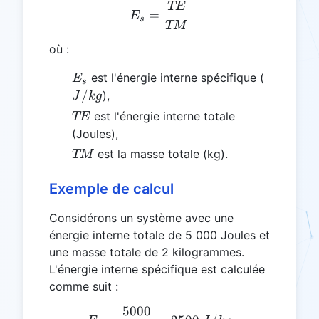
TE
E_s = \frac{TE}{TM}
=
E
s
TM
où :
E_s
J/kg
est l'énergie interne spécifique (
E
s
/
),
J
k
g
TE
est l'énergie interne totale
TE
(Joules),
TM
est la masse totale (kg).
TM
Exemple de calcul
Considérons un système avec une
énergie interne totale de 5 000 Joules et
une masse totale de 2 kilogrammes.
L'énergie interne spécifique est calculée
comme suit :
5000
E_s = \frac{5000}{2} = 2