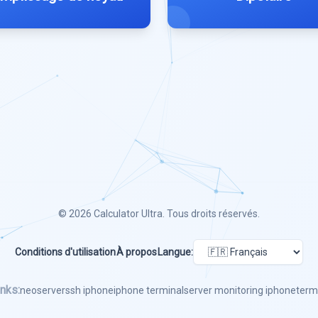
© 2026
Calculator Ultra
. Tous droits réservés.
Conditions d'utilisation
À propos
Langue:
nks:
neoserver
ssh iphone
iphone terminal
server monitoring iphone
term