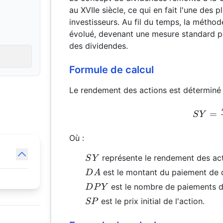
au XVIIe siècle, ce qui en fait l'une de
investisseurs. Au fil du temps, la métho
évolué, devenant une mesure standard pou
des dividendes.
Formule de calcul
Le rendement des actions est déterminé 
=
S
Y
Où :
SY
représente le rendement des act
S
Y
DA
est le montant du paiement de 
D
A
DPY
est le nombre de paiements de
D
P
Y
SP
est le prix initial de l'action.
SP