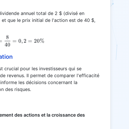
ividende annuel total de 2 $ (divisé en
t que le prix initial de l'action est de 40 $,
8
SY = \frac{2 \times 4}{40} = \frac{8}{40} = 0,2
=
=
0
,
2
=
20%
40
ation
crucial pour les investisseurs qui se
de revenus. Il permet de comparer l'efficacité
 informe les décisions concernant la
ion des risques.
ndement des actions et la croissance des