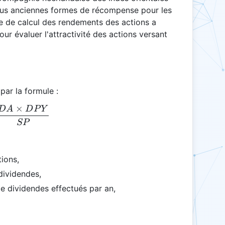
s plus anciennes formes de récompense pour les
de de calcul des rendements des actions a
r évaluer l'attractivité des actions versant
par la formule :
×
D
A
D
P
Y
SY = \frac{DA \times DPY}{SP}
SP
ions,
dividendes,
 dividendes effectués par an,