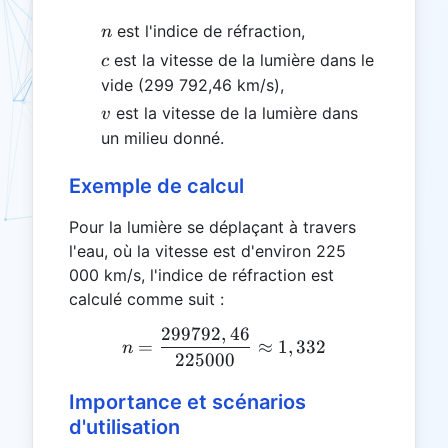
n
est l'indice de réfraction,
n
c
est la vitesse de la lumière dans le
c
vide (299 792,46 km/s),
v
est la vitesse de la lumière dans
v
un milieu donné.
Exemple de calcul
Pour la lumière se déplaçant à travers
l'eau, où la vitesse est d'environ 225
000 km/s, l'indice de réfraction est
calculé comme suit :
299792
,
46
n = \frac{299 792,46}{22
=
≈
1
,
332
n
225000
Importance et scénarios
d'utilisation