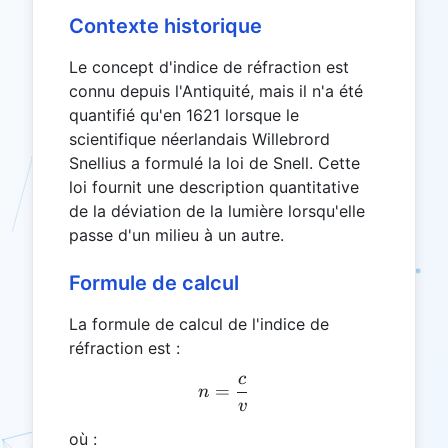
Contexte historique
Le concept d'indice de réfraction est
connu depuis l'Antiquité, mais il n'a été
quantifié qu'en 1621 lorsque le
scientifique néerlandais Willebrord
Snellius a formulé la loi de Snell. Cette
loi fournit une description quantitative
de la déviation de la lumière lorsqu'elle
passe d'un milieu à un autre.
Formule de calcul
La formule de calcul de l'indice de
réfraction est :
c
n = \frac{c}{v}
=
n
v
où :