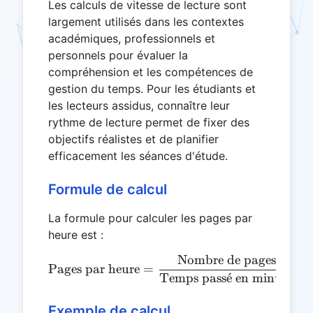
Les calculs de vitesse de lecture sont
largement utilisés dans les contextes
académiques, professionnels et
personnels pour évaluer la
compréhension et les compétences de
gestion du temps. Pour les étudiants et
les lecteurs assidus, connaître leur
rythme de lecture permet de fixer des
objectifs réalistes et de planifier
efficacement les séances d'étude.
Formule de calcul
La formule pour calculer les pages par
heure est :
Nombre de pages lues
\text{Pages par heure} = 
Pages par heure
=
Temps pass
ˊ
e
en minutes
/6
Exemple de calcul