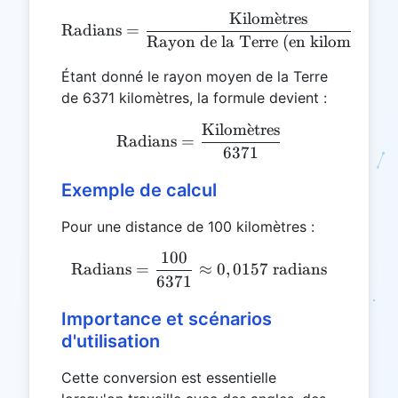
Kilom
ˋ
e
tres
\text{Radians} = \frac{\t
Radians
=
Rayon de la Terre (en kilom
ˋ
e
tres)
Étant donné le rayon moyen de la Terre
de 6371 kilomètres, la formule devient :
Kilom
ˋ
e
tres
\text{Radians} = \frac{\
Radians
=
6371
Exemple de calcul
Pour une distance de 100 kilomètres :
100
\text{Radians} = \frac{10
Radians
=
≈
0
,
0157
radians
6371
Importance et scénarios
d'utilisation
Cette conversion est essentielle