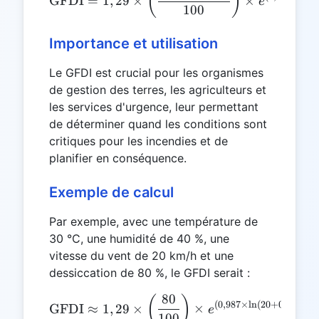
(
)
GFDI
=
1
,
29
×
×
e
100
Importance et utilisation
Le GFDI est crucial pour les organismes
de gestion des terres, les agriculteurs et
les services d'urgence, leur permettant
de déterminer quand les conditions sont
critiques pour les incendies et de
planifier en conséquence.
Exemple de calcul
Par exemple, avec une température de
30 °C, une humidité de 40 %, une
vitesse du vent de 20 km/h et une
dessiccation de 80 %, le GFDI serait :
80
\text{GFDI} \approx 1,29 \
(
)
(
0
,
987
×
l
n
(
20
+
0
,
5
)
+
0
,
0
GFDI
≈
1
,
29
×
×
e
100