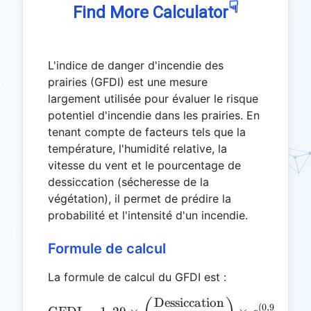
☟
Find More Calculator
L'indice de danger d'incendie des
prairies (GFDI) est une mesure
largement utilisée pour évaluer le risque
potentiel d'incendie dans les prairies. En
tenant compte de facteurs tels que la
température, l'humidité relative, la
vitesse du vent et le pourcentage de
dessiccation (sécheresse de la
végétation), il permet de prédire la
probabilité et l'intensité d'un incendie.
Formule de calcul
La formule de calcul du GFDI est :
Dessiccation
\text{GFDI} = 1,29 \times 
(
0
,
987
×
l
n
(
V