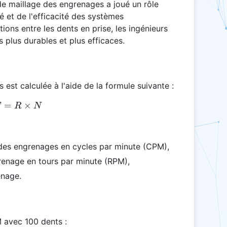
de maillage des engrenages a joué un rôle
ité et de l'efficacité des systèmes
ions entre les dents en prise, les ingénieurs
 plus durables et plus efficaces.
est calculée à l'aide de la formule suivante :
=
GMF = R \times N
×
F
R
N
 des engrenages en cycles par minute (CPM),
grenage en tours par minute (RPM),
enage.
 avec 100 dents :