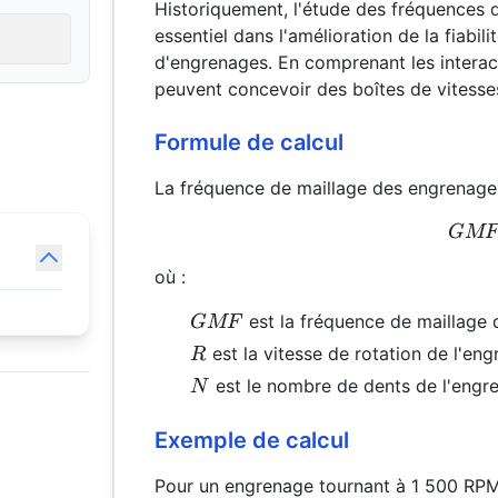
Historiquement, l'étude des fréquences 
essentiel dans l'amélioration de la fiabil
d'engrenages. En comprenant les interact
peuvent concevoir des boîtes de vitesses
Formule de calcul
La fréquence de maillage des engrenages 
GM
où :
GMF
est la fréquence de maillage
GMF
R
est la vitesse de rotation de l'en
R
N
est le nombre de dents de l'engr
N
Exemple de calcul
Pour un engrenage tournant à 1 500 RPM