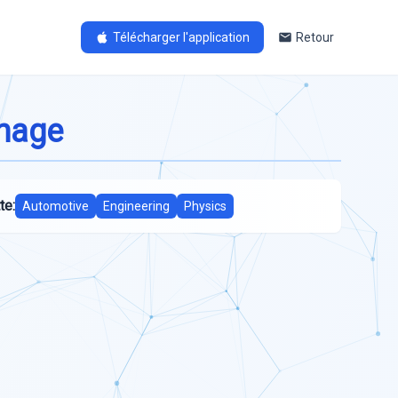
Télécharger l'application
Retour
enage
te:
Automotive
Engineering
Physics