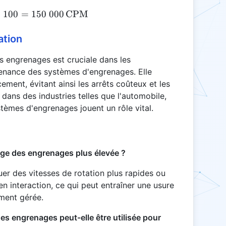
×
100
GMF = 1 500 \times 100 = 150 000 \, \text{CPM}
=
150 000
CPM
ation
s engrenages est cruciale dans les
enance des systèmes d'engrenages. Elle
ment, évitant ainsi les arrêts coûteux et les
 dans des industries telles que l'automobile,
ystèmes d'engrenages jouent un rôle vital.
age des engrenages plus élevée ?
er des vitesses de rotation plus rapides ou
n interaction, ce qui peut entraîner une usure
ement gérée.
s engrenages peut-elle être utilisée pour