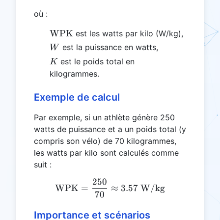
où :
\text{WPK}
WPK
est les watts par kilo (W/kg),
W
est la puissance en watts,
W
K
est le poids total en
K
kilogrammes.
Exemple de calcul
Par exemple, si un athlète génère 250
watts de puissance et a un poids total (y
compris son vélo) de 70 kilogrammes,
les watts par kilo sont calculés comme
suit :
250
\text{WPK} = \frac{250}
WPK
=
≈
3.57
W/kg
70
Importance et scénarios