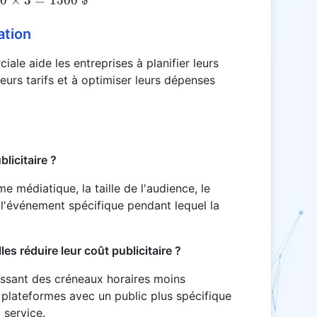
00
×
\text{CPC} = 500 \times 3 = 1500 \$
3
=
1500 $
ation
iale aide les entreprises à planifier leurs
eurs tarifs et à optimiser leurs dépenses
blicitaire ?
me médiatique, la taille de l'audience, le
 l'événement spécifique pendant lequel la
s réduire leur coût publicitaire ?
sissant des créneaux horaires moins
 plateformes avec un public plus spécifique
 service.