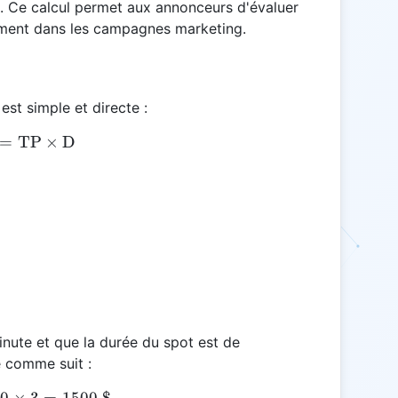
 Ce calcul permet aux annonceurs d'évaluer
ssement dans les campagnes marketing.
est simple et directe :
=
\text{CPC} = \text{TP} \times \text{D}
TP
×
D
minute et que la durée du spot est de
lé comme suit :