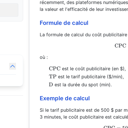
récemment, des plateformes numériques.
la valeur et l'efficacité de leur investi
Formule de calcul
La formule de calcul du coût publicitaire 
CPC
où :
\text{CPC}
CPC
est le coût publicitaire (en $),
\text{TP}
TP
est le tarif publicitaire ($/min),
\text{D}
D
est la durée du spot (min).
Exemple de calcul
Si le tarif publicitaire est de 500 $ par 
3 minutes, le coût publicitaire est calcu