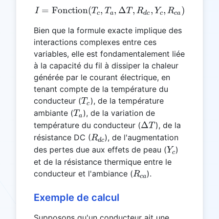
=
Fonction
(
,
I = \text{Fonction}(T_c, 
,
Δ
,
,
,
)
I
T
T
T
R
Y
R
c
a
d
c
c
c
a
Bien que la formule exacte implique des
interactions complexes entre ces
variables, elle est fondamentalement liée
à la capacité du fil à dissiper la chaleur
générée par le courant électrique, en
tenant compte de la température du
T_c
conducteur (
), de la température
T
c
T_a
ambiante (
), de la variation de
T
a
\Delta
Δ
température du conducteur (
), de la
T
T
R_{dc}
résistance DC (
), de l'augmentation
R
d
c
Y_c
des pertes due aux effets de peau (
)
Y
c
et de la résistance thermique entre le
R_{ca}
conducteur et l'ambiance (
).
R
c
a
Exemple de calcul
Supposons qu'un conducteur ait une