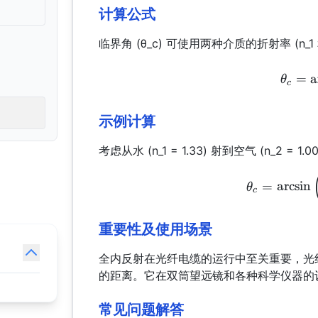
计算公式
临界角 (θ_c) 可使用两种介质的折射率 (n_1 和
=
a
θ
c
示例计算
考虑从水 (n_1 = 1.33) 射到空气 (n_2 
=
a
r
c
s
i
n
θ
c
重要性及使用场景
全内反射在光纤电缆的运行中至关重要，光
的距离。它在双筒望远镜和各种科学仪器的
常见问题解答