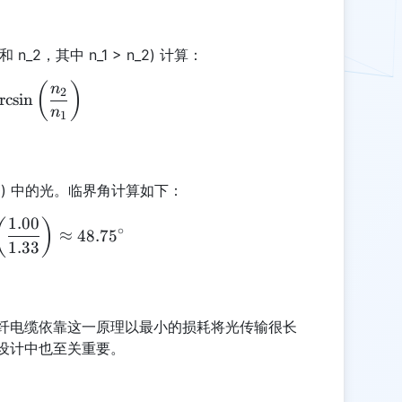
 n_2，其中 n_1 > n_2) 计算：
\theta_c = \arcsin\left(\frac{n_2}{n_1}\right)
(
)
n
2
r
c
s
i
n
n
1
= 1.00) 中的光。临界角计算如下：
1.00
\theta_c = \arcsin\left(\frac{1.00}{1.33}\right) \
(
)
∘
≈
48.7
5
1.33
纤电缆依靠这一原理以最小的损耗将光传输很长
设计中也至关重要。