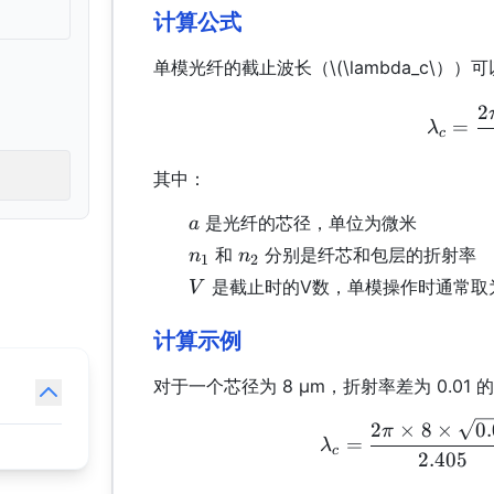
计算公式
单模光纤的截止波长（
\(\lambda_c\
2
=
λ
c
其中：
a
是光纤的芯径，单位为微米
a
n_1
n_2
和
分别是纤芯和包层的折射率
n
n
1
2
V
是截止时的V数，单模操作时通常取为 
V
计算示例
对于一个芯径为 8 μm，折射率差为 0.0
2
×
8
×
0
π
=
λ
c
2.405