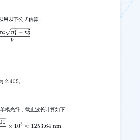
））可以用以下公式估算：
\lambda_c = \frac{2 \pi a \sqrt{n_1^2 - n_2^2}}
2
2
−
πa
n
n
1
2
V
2.405。
1 的单模光纤，截止波长计算如下：
\lambda_c = \frac{2 \pi \times 8 \times \sqrt{0.
.01
3
×
1
0
≈
1253.64
nm