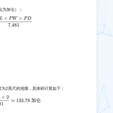
位为加仑）：
×
×
L
P
W
P
D
RPV = \frac{PL \times PW \times PD}{7.481}
7.481
度为2英尺的池塘，其体积计算如下：
5
×
2
RPV = \frac{10 \times 5 \times 2}{7.481} \appro
≈
133.78
加仑
81