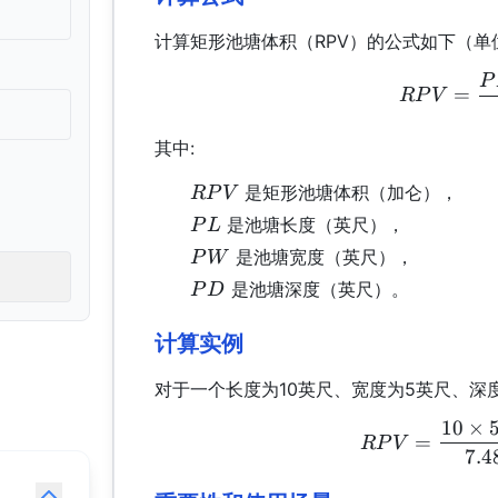
计算矩形池塘体积（RPV）的公式如下（单
P
=
RP
V
其中:
RPV
是矩形池塘体积（加仑），
RP
V
PL
是池塘长度（英尺），
P
L
PW
是池塘宽度（英尺），
P
W
PD
是池塘深度（英尺）。
P
D
计算实例
对于一个长度为10英尺、宽度为5英尺、深
10
×
=
RP
V
7.4