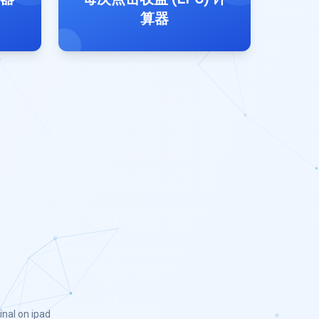
算器
inal on ipad