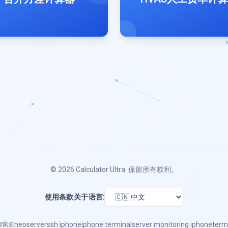
© 2026
Calculator Ultra
. 保留所有权利。
使用条款
关于
语言:
nks:
neoserver
ssh iphone
iphone terminal
server monitoring iphone
term