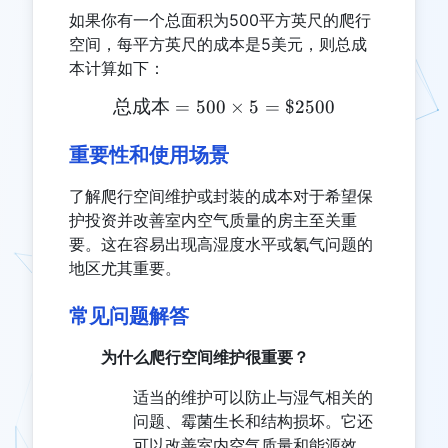
如果你有一个总面积为500平方英尺的爬行
空间，每平方英尺的成本是5美元，则总成
本计算如下：
总成本
=
500
\text{总成本} = 500 \time
×
5
=
$2500
重要性和使用场景
了解爬行空间维护或封装的成本对于希望保
护投资并改善室内空气质量的房主至关重
要。这在容易出现高湿度水平或氡气问题的
地区尤其重要。
常见问题解答
为什么爬行空间维护很重要？
适当的维护可以防止与湿气相关的
问题、霉菌生长和结构损坏。它还
可以改善室内空气质量和能源效