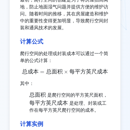
地，防止地面湿气问题并提供方便的维护访
问。随着时间的推移，其在房屋建造和维护
中的重要性变得更加明显，导致爬行空间封
装和通风技术的发展。
计算公式
爬行空间的处理或封装成本可以通过一个简
单的公式计算：
总成本
=
总面积
×
\text{总成本} = \text{
每平方英尺成本
其中：
\text{总
总面积
是爬行空间的平方英尺面积，
面积}
\text{每
每平方英尺成本
是处理、封装或工
平方英
作在每平方英尺爬行空间的成本。
尺成本}
计算实例