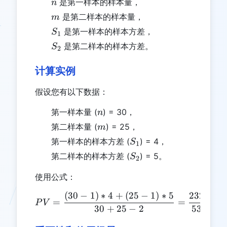
n
是第一样本的样本量，
n
m
是第二样本的样本量，
m
S_1
是第一样本的样本方差，
S
1
S_2
是第二样本的样本方差。
S
2
计算实例
假设您有以下数据：
n
第一样本量 (
) = 30，
n
m
第二样本量 (
) = 25，
m
S_1
第一样本的样本方差 (
) = 4，
S
1
S_2
第二样本的样本方差 (
) = 5。
S
2
使用公式：
(
30
−
1
)
∗
4
+
(
25
−
1
)
∗
5
232
PV = \frac{(30-1)*4 + (2
=
=
≈
4
P
V
30
+
25
−
2
53