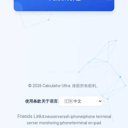
© 2026
Calculator Ultra
. 保留所有权利。
使用条款
关于
语言:
Friends Links:
neoserver
ssh iphone
iphone terminal
server monitoring iphone
terminal on ipad