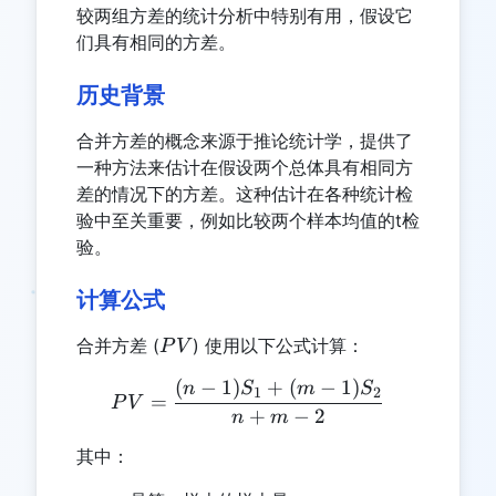
较两组方差的统计分析中特别有用，假设它
们具有相同的方差。
历史背景
合并方差的概念来源于推论统计学，提供了
一种方法来估计在假设两个总体具有相同方
差的情况下的方差。这种估计在各种统计检
验中至关重要，例如比较两个样本均值的t检
验。
计算公式
PV
合并方差 (
) 使用以下公式计算：
P
V
(
−
1
)
+
(
−
1
)
PV = \frac{(n-1)S_1 + (
n
S
m
S
1
2
=
P
V
+
−
2
n
m
其中：