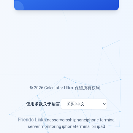
© 2026
Calculator Ultra
. 保留所有权利。
使用条款
关于
语言:
Friends Links:
neoserver
ssh iphone
iphone terminal
server monitoring iphone
terminal on ipad