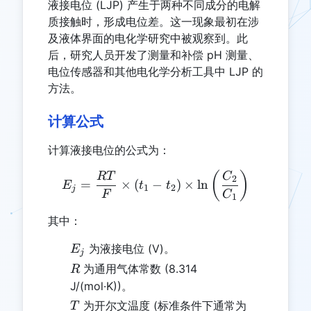
液接电位 (LJP) 产生于两种不同成分的电解
质接触时，形成电位差。这一现象最初在涉
及液体界面的电化学研究中被观察到。此
后，研究人员开发了测量和补偿 pH 测量、
电位传感器和其他电化学分析工具中 LJP 的
方法。
计算公式
计算液接电位的公式为：
E_j = \frac{RT}{F} \times
(
)
RT
C
2
=
×
(
−
)
×
l
n
E
t
t
1
2
j
F
C
1
其中：
E_j
为液接电位 (V)。
E
j
R
为通用气体常数 (8.314
R
J/(mol·K))。
T
为开尔文温度 (标准条件下通常为
T