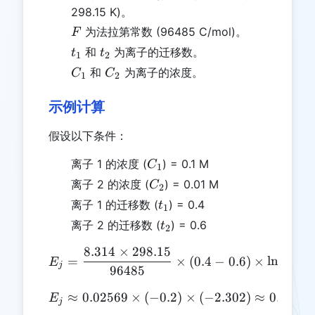
298.15 K)。
F
为法拉第常数 (96485 C/mol)。
F
t_1
t_2
和
为离子的迁移数。
t
t
1
2
C_1
C_2
和
为离子的浓度。
C
C
1
2
示例计算
假设以下条件：
C_1
离子 1 的浓度 (
) = 0.1 M
C
1
C_2
离子 2 的浓度 (
) = 0.01 M
C
2
t_1
离子 1 的迁移数 (
) = 0.4
t
1
t_2
离子 2 的迁移数 (
) = 0.6
t
2
8.314
×
298.15
0.0
E_j = \frac{8.314 \times 2
(
=
×
(
0.4
−
0.6
)
×
l
n
E
j
96485
0.1
≈
0.02569
×
(
−
E_j \approx 0.02569 \times
0.2
)
×
(
−
2.302
)
≈
0.0118
E
j