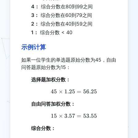
4：
综合分数在80到99之间
3：
综合分数在60到79之间
2：
综合分数在40到59之间
1：
综合分数 < 40
示例计算
如果一位学生的单选题原始分数为45，自由
问答题原始分数为15：
选择题加权分数：
45
×
1.25
45 \times 1.25 = 56.25
=
56.25
自由问答加权分数：
15
×
3.57
15 \times 3.57 = 53.55
=
53.55
综合分数：