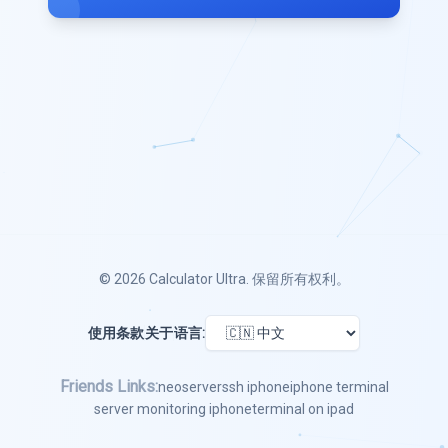
© 2026
Calculator Ultra
. 保留所有权利。
使用条款
关于
语言:
Friends Links:
neoserver
ssh iphone
iphone terminal
server monitoring iphone
terminal on ipad