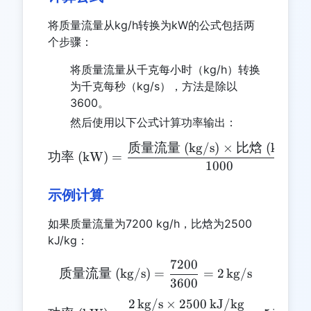
将质量流量从kg/h转换为kW的公式包括两
个步骤：
将质量流量从千克每小时（kg/h）转换
为千克每秒（kg/s），方法是除以
3600。
然后使用以下公式计算功率输出：
质量流量
(kg/s)
×
比焓
(kJ/kg)
\text{功率 (kW)} = \frac
功率
(kW)
=
1000
示例计算
如果质量流量为7200 kg/h，比焓为2500
kJ/kg：
7200
\text{质量流量 (kg/s)} = \f
质量流量
(kg/s)
=
=
2
kg/s
3600
2
kg/s
×
2500
kJ/kg
\text{功率 (kW)} = \frac{2