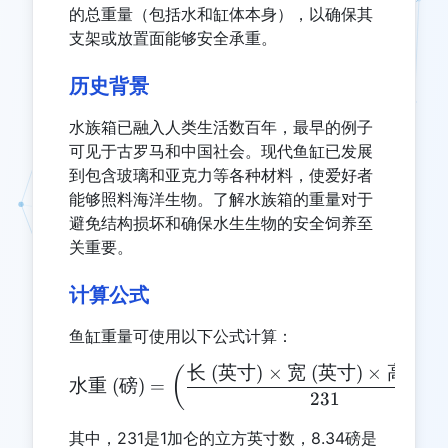
的总重量（包括水和缸体本身），以确保其
支架或放置面能够安全承重。
历史背景
水族箱已融入人类生活数百年，最早的例子
可见于古罗马和中国社会。现代鱼缸已发展
到包含玻璃和亚克力等各种材料，使爱好者
能够照料海洋生物。了解水族箱的重量对于
避免结构损坏和确保水生生物的安全饲养至
关重要。
计算公式
鱼缸重量可使用以下公式计算：
长
(
英寸
)
×
宽
(
英寸
)
×
高
(
英
\text{水重 (磅)} = \left(\
(
水重
(
磅
)
=
231
其中，231是1加仑的立方英寸数，8.34磅是