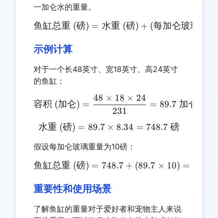
一加仑水的重量。
鱼缸总重
(
磅
)
=
水重
\text{鱼缸总重 (磅)} = \
(
磅
)
+
(
每加仑玻璃重
示例计算
对于一个长48英寸、宽18英寸、高24英寸
的鱼缸：
48
×
18
×
24
\text{容积 (加仑)} = \frac{
容积
(
加仑
)
=
=
89.7
加仑
231
水重
(
磅
)
=
89.7
×
\text{水重 (磅)} = 89.7 \ti
8.34
=
748.7
磅
假设每加仑玻璃重量为10磅：
鱼缸总重
(
磅
)
=
748.7
\text{鱼缸总重 (磅)} = 748.7
+
(
89.7
×
10
)
=
1645.
重要性和使用场景
了解鱼缸的重量对于爱好者和宠物主人来说