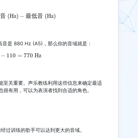
音
(Hz)
\text{音域 (Hz)} = \text{最高音 (Hz)} - \text{最
−
最低音
(Hz)
高音是 880 Hz (A5)，那么你的音域就是：
−
\text{音域} = 880 - 110 = 770 \text{ Hz}
110
=
770
Hz
能至关重要。声乐教练利用这些信息来确定最适
也很有用，可以为表演者找到合适的角色。
度，但经过训练的歌手可以达到更大的音域。