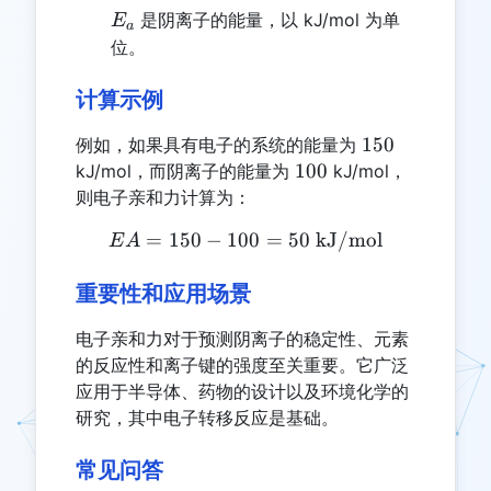
E_a
是阴离子的能量，以 kJ/mol 为单
E
a
位。
计算示例
150
150
例如，如果具有电子的系统的能量为
100
100
kJ/mol，而阴离子的能量为
kJ/mol，
则电子亲和力计算为：
=
150
−
100
EA = 150 - 100 = 50 \tex
=
50
kJ/mol
E
A
重要性和应用场景
电子亲和力对于预测阴离子的稳定性、元素
的反应性和离子键的强度至关重要。它广泛
应用于半导体、药物的设计以及环境化学的
研究，其中电子转移反应是基础。
常见问答