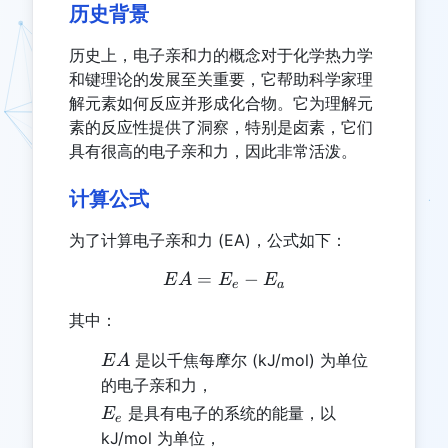
历史背景
历史上，电子亲和力的概念对于化学热力学
和键理论的发展至关重要，它帮助科学家理
解元素如何反应并形成化合物。它为理解元
素的反应性提供了洞察，特别是卤素，它们
具有很高的电子亲和力，因此非常活泼。
计算公式
为了计算电子亲和力 (EA)，公式如下：
=
EA = E_e - E_a
−
E
A
E
E
e
a
其中：
EA
是以千焦每摩尔 (kJ/mol) 为单位
E
A
的电子亲和力，
E_e
是具有电子的系统的能量，以
E
e
kJ/mol 为单位，