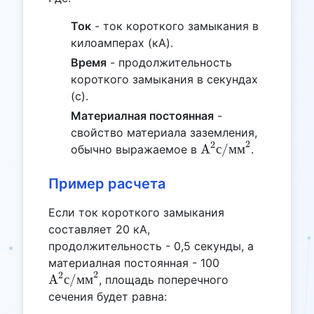
Ток
- ток короткого замыкания в
килоамперах (кА).
Время
- продолжительность
короткого замыкания в секундах
(с).
Материалная постоянная
-
свойство материала заземления,
2
2
\text{A}^2\text{с
A
с
/
мм
обычно выражаемое в
.
мм}^2
Пример расчета
Если ток короткого замыкания
составляет 20 кА,
продолжительность - 0,5 секунды, а
\text{A}^2\tex
материалная постоянная - 100
2
2
мм}^2
A
с
/
мм
, площадь поперечного
сечения будет равна: