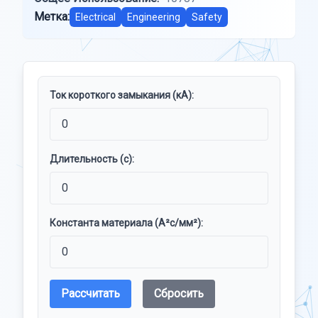
Метка:
Electrical
Engineering
Safety
Ток короткого замыкания (кА):
Длительность (с):
Константа материала (A²с/мм²):
Рассчитать
Сбросить