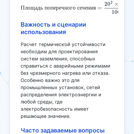
2
2
0
×
0.5
\text{Площадь поперечног
Площадь
поперечного
сечения
=
100
Важность и сценарии
использования
Расчет термической устойчивости
необходим для проектирования
систем заземления, способных
справиться с аварийными режимами
без чрезмерного нагрева или отказа.
Особенно важно это для
промышленных установок, сетей
распределения электроэнергии и
любой среды, где
электробезопасность имеет
решающее значение.
Часто задаваемые вопросы