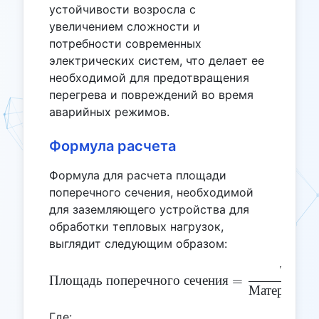
устойчивости возросла с
увеличением сложности и
потребности современных
электрических систем, что делает ее
необходимой для предотвращения
перегрева и повреждений во время
аварийных режимов.
Формула расчета
Формула для расчета площади
поперечного сечения, необходимой
для заземляющего устройства для
обработки тепловых нагрузок,
выглядит следующим образом:
2
\text{Площадь поперечног
Ток
Площадь
поперечного
сечения
=
Материална
Где: