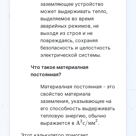
заземляющее устройство
может выдерживать тепло,
выделяемое во время
аварийных режимов, не
выходя из строя и не
повреждаясь, сохраняя
безопасность и целостность
электрической системы.
Что такое материалная
постоянная?
Материалная постоянная - это
свойство материала
заземления, указывающее на
его способность выдерживать
тепловую энергию, обычно
2
2
\text{A}^2\text{с/
A
с
/
мм
выражается в
.
мм}^2
Этот калькулятор помогает