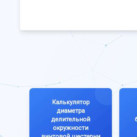
Калькулятор
диаметра
делительной
окружности
винтовой шестерни