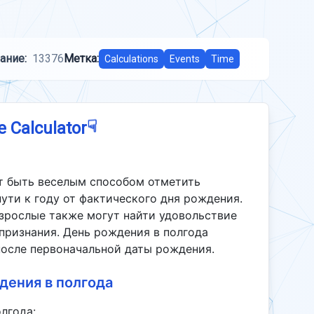
ание:
13376
Метка:
Calculations
Events
Time
☟
e Calculator
т быть веселым способом отметить
ути к году от фактического дня рождения.
взрослые также могут найти удовольствие
признания. День рождения в полгода
после первоначальной даты рождения.
дения в полгода
лгода: