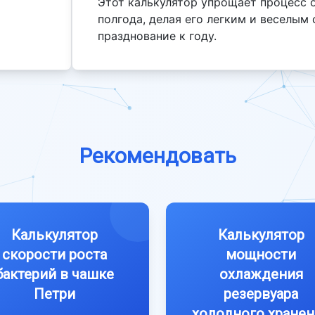
Этот калькулятор упрощает процесс 
полгода, делая его легким и веселым
празднование к году.
Рекомендовать
Калькулятор
Калькулятор
скорости роста
мощности
бактерий в чашке
охлаждения
Петри
резервуара
холодного хранен