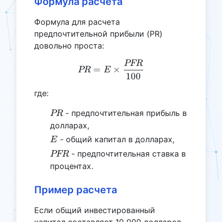
Формула расчета
Формула для расчета
предпочтительной прибыли (PR)
довольно проста:
PFR
PR = E \times \frac{PFR
=
×
PR
E
100
где:
PR
- предпочтительная прибыль в
PR
долларах,
E
- общий капитал в долларах,
E
PFR
- предпочтительная ставка в
PFR
процентах.
Пример расчета
Если общий инвестированный
капитал составляет 10 000 долларов,