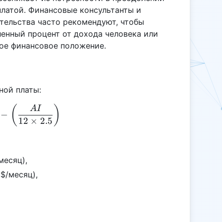
латой. Финансовые консультанты и
тельства часто рекомендуют, чтобы
ленный процент от дохода человека или
ое финансовое положение.
ной платы:
RS = CR - \left(\frac{AI}{12 \times 2.5}\right)
(
)
A
I
−
12
×
2.5
месяц),
$/месяц),