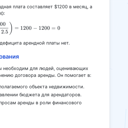
дная плата составляет $1200 в месяц, а
0:
00
RS = 1200 - \left(\frac{36000}{12 \times 2.5}\rig
)
=
1200
−
1200
=
0
2.5
 дефицита арендной платы нет.
ования
ты необходим для людей, оценивающих
чению договора аренды. Он помогает в:
полагаемого объекта недвижимости.
авлении бюджета для арендаторов.
опросам аренды в роли финансового