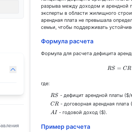
разрыва между доходом и арендной п
эксперты в области жилищного строи
арендная плата не превышала опреде
семьи, чтобы поддерживать устойчив
Формула расчета
Формула для расчета дефицита аренд
=
RS
CR
где:
RS
- дефицит арендной платы ($/
RS
CR
- договорная арендная плата (
CR
AI
- годовой доход ($).
A
I
бавления
Пример расчета