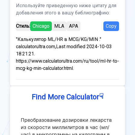
Используйте приведенную ниже цитату для
добавления этого в вашу библиографию:
Стиль:
Chicago
MLA
APA
Copy
"Калькулятор ML/HR в MCG/KG/MIN ."
calculatorultra.com,Last modified 2024-10-03
18:21:21.
https://www.calculatorultra.com/ru/tool/ml-hr-to-
mcg-kg-min-calculator.html.
☟
Find More Calculator
Преобразование дозировки лекарств
из скорости миллилитров в час (мл/
час) в микрограммы на килограмм в