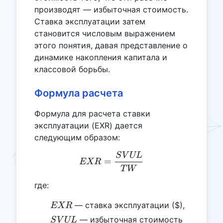
производят — избыточная стоимость.
Ставка эксплуатации затем
становится числовым выражением
этого понятия, давая представление о
динамике накопления капитала и
классовой борьбы.
Формула расчета
Формула для расчета ставки
эксплуатации (EXR) дается
следующим образом:
S
V
UL
EXR = \frac{SVUL}{TW
=
EXR
T
W
где:
EXR
— ставка эксплуатации ($),
EXR
SVUL
— избыточная стоимость
S
V
UL