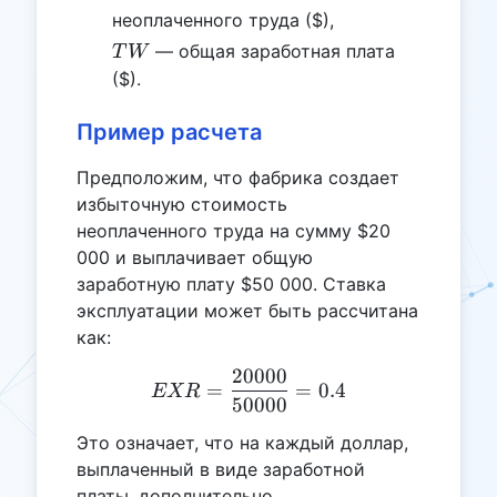
неоплаченного труда ($),
TW
— общая заработная плата
T
W
($).
Пример расчета
Предположим, что фабрика создает
избыточную стоимость
неоплаченного труда на сумму $20
000 и выплачивает общую
заработную плату $50 000. Ставка
эксплуатации может быть рассчитана
как:
20000
EXR = \frac{20000}{5000
=
=
0.4
EXR
50000
Это означает, что на каждый доллар,
выплаченный в виде заработной
платы, дополнительно