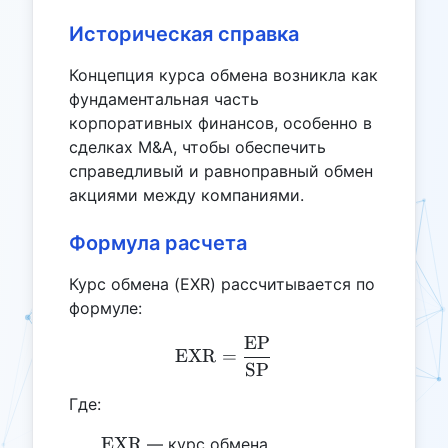
Историческая справка
Концепция курса обмена возникла как
фундаментальная часть
корпоративных финансов, особенно в
сделках M&A, чтобы обеспечить
справедливый и равноправный обмен
акциями между компаниями.
Формула расчета
Курс обмена (EXR) рассчитывается по
формуле:
EP
\text{EXR} = \frac{\tex
EXR
=
SP
Где:
\text{EXR}
EXR
— курс обмена,