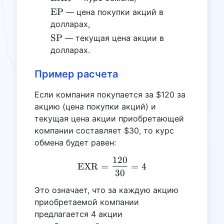
\text{EP}
EP
— цена покупки акций в
долларах,
\text{SP}
SP
— текущая цена акции в
долларах.
Пример расчета
Если компания покупается за $120 за
акцию (цена покупки акций) и
текущая цена акции приобретающей
компании составляет $30, то курс
обмена будет равен:
120
\text{EXR} = \frac{120}
EXR
=
=
4
30
Это означает, что за каждую акцию
приобретаемой компании
предлагается 4 акции