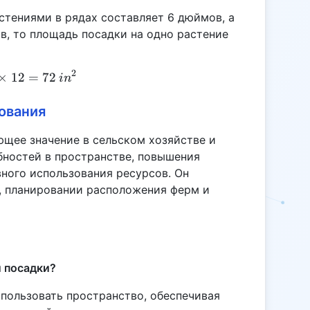
стениями в рядах составляет 6 дюймов, а
в, то площадь посадки на одно растение
2
×
12
PA = 6 \times 12 = 72 \, in^2
=
72
i
n
ования
щее значение в сельском хозяйстве и
бностей в пространстве, повышения
ного использования ресурсов. Он
, планировании расположения ферм и
и посадки?
пользовать пространство, обеспечивая