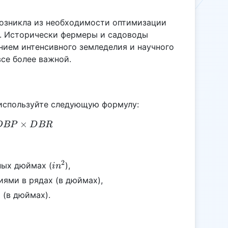
возникла из необходимости оптимизации
а. Исторически фермеры и садоводы
ением интенсивного земледелия и научного
все более важной.
 используйте следующую формулу:
PA = DBP \times DBR
×
D
BP
D
BR
2
in^2
ных дюймах (
),
i
n
ями в рядах (в дюймах),
 (в дюймах).