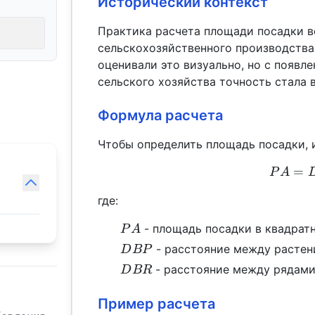
Исторический контекст
Практика расчета площади посадки 
сельскохозяйственного производств
оценивали это визуально, но с появл
сельского хозяйства точность стала 
Формула расчета
Чтобы определить площадь посадки,
=
P
A
где:
PA
- площадь посадки в квадрат
P
A
DBP
- расстояние между растени
D
BP
DBR
- расстояние между рядами
D
BR
Пример расчета